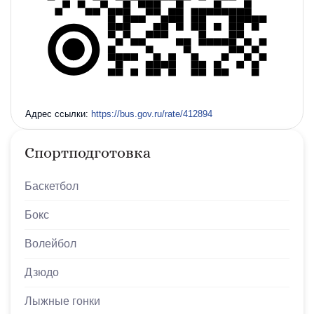
НОВОСТИ
17 мая 2023
Премия МИРАа
Адрес ссылки:
https://bus.gov.ru/rate/412894
Спортподготовка
НОВОСТИ
Баскетбол
16 мая 2023
Награждение дошкольников
Бокс
значками ГТО
Волейбол
Дзюдо
НОВОСТИ
Лыжные гонки
13 мая 2023