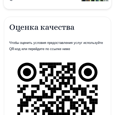
НОВОСТИ
Оценка качества
18 мая 2023
Весенний приём нормативов ГТО
Чтобы оценить условия предоставления услуг используйте
QR-код или перейдите по ссылке ниже
НОВОСТИ
18 мая 2023
ГТО в детский сад
НОВОСТИ
17 мая 2023
Весенний приём нормативов ГТО