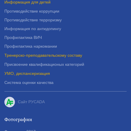
Информация для детей
Пенсионерам – лыжи вновь
Противодействие коррупции
бесплатно!
Противодействие терроризму
Информация по антидопингу
Профилактика ВИЧ
НОВОСТИ
10 декабря 2022
Профилактика наркомании
Праздник ГТО
Тренерско-преподавательскому составу
Присвоение квалификационых категорий
УМО, диспансеризация
Система оценки качества
НОВОСТИ
20 октября 2022
Парад наград ГТО
Сайт РУСADA
Фотографии
НОВОСТИ