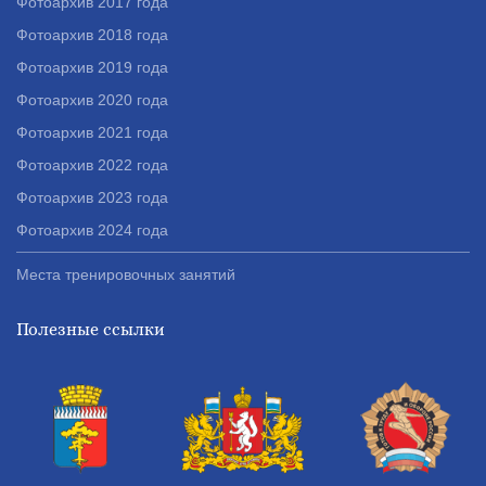
Фотоархив 2017 года
17 октября 2022
Фотоархив 2018 года
Церемония вручения значков ГТО
и награждения активистов
Фотоархив 2019 года
движения ГТО
Фотоархив 2020 года
Фотоархив 2021 года
Фотоархив 2022 года
НОВОСТИ
Фотоархив 2023 года
19 августа 2022
Фотоархив 2024 года
ГТО - норма жизни!
Места тренировочных занятий
Полезные ссылки
НОВОСТИ
12 июля 2022
Для сотрудников спортивной
школы "Энергия" состоялась сдача
нормативов ГТО