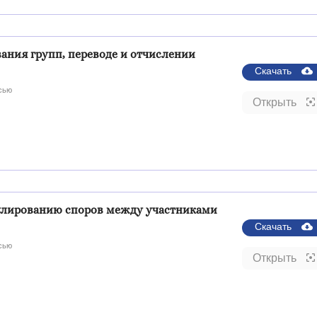
ания групп, переводе и отчислении
Скачать
сью
Открыть
улированию споров между участниками
Скачать
сью
Открыть