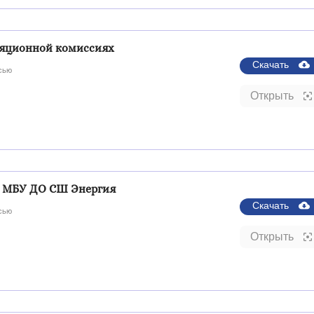
ляционной комиссиях
Скачать
сью
Открыть
я МБУ ДО СШ Энергия
Скачать
сью
Открыть