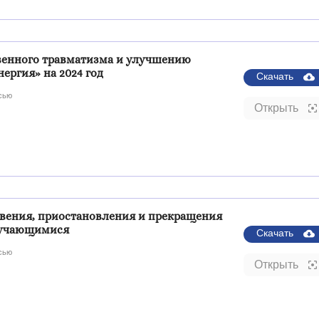
венного травматизма и улучшению
ергия» на 2024 год
Скачать
сью
Открыть
вения, приостановления и прекращения
бучающимися
Скачать
сью
Открыть