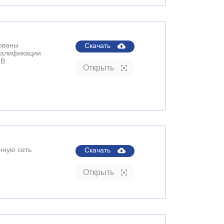
ованы
Скачать
квалификации
В.
Открыть
нную сеть
Скачать
Открыть