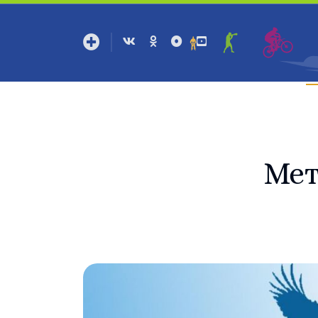
С
Мет