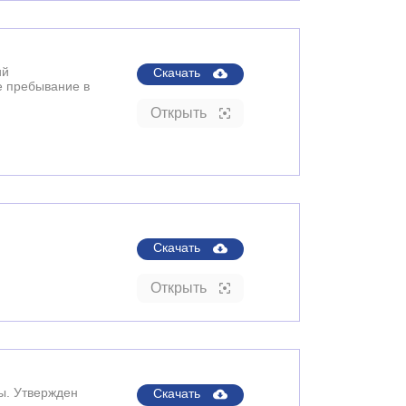
ий
Скачать
е пребывание в
Открыть
Скачать
Открыть
ы. Утвержден
Скачать