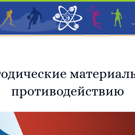
Ш «Энергия»
Спортподготовка
Новости
Услуги
одические материал
противодействию