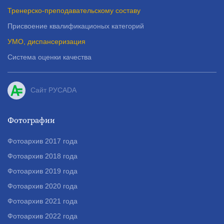
Тренерско-преподавательскому составу
Детской футбольной лиге 5х5
Junior (Екатеринбург) В
Присвоение квалификационых категорий
прошедшие выходные наградили
УМО, диспансеризация
ребят 2013г.р.
Система оценки качества
НОВОСТИ
24 апреля 2024
Сайт РУСADA
Победители Первенства
Орджоникидзевского района по
мини-футболу
Фотографии
Фотоархив 2017 года
Фотоархив 2018 года
НОВОСТИ
Фотоархив 2019 года
22 апреля 2024
Фотоархив 2020 года
Наши старшие юноши стали
призёрами Чемпионата ГО В -
Фотоархив 2021 года
Пышма по футболу среди
Фотоархив 2022 года