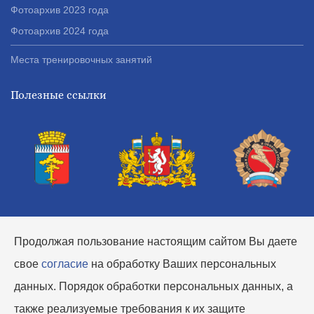
мужских команд в составе ФК
Фотоархив 2023 года
Среднеуральск- 2.
Фотоархив 2024 года
НОВОСТИ
Места тренировочных занятий
18 апреля 2024
В прошедшие выходные наши
Полезные ссылки
команды 2015 г.р. Энергия-1 и
Энергия-2 завершили выступление
в Детской футбольной лиге 5х5
Junior, среди мальчиков 2014-15г.р.,
г. Екатеринбург.
НОВОСТИ
08 апреля 2024
Лучшие игроки!
Продолжая пользование настоящим сайтом Вы даете
свое
согласие
на обработку Ваших персональных
НОВОСТИ
данных. Порядок обработки персональных данных, а
12 марта 2024
также реализуемые требования к их защите